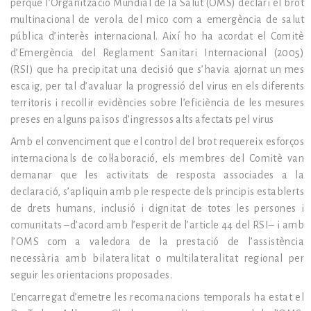
perquè l’Organització Mundial de la Salut (OMS) declari el brot
multinacional de verola del mico com a emergència de salut
pública d’interès internacional. Així ho ha acordat el Comitè
d’Emergència del Reglament Sanitari Internacional (2005)
(RSI) que ha precipitat una decisió que s’havia ajornat un mes
escaig, per tal d’avaluar la progressió del virus en els diferents
territoris i recollir evidències sobre l’eficiència de les mesures
preses en alguns països d’ingressos alts afectats pel virus
Amb el convenciment que el control del brot requereix esforços
internacionals de col·laboració, els membres del Comitè van
demanar que les activitats de resposta associades a la
declaració, s’apliquin amb ple respecte dels principis establerts
de drets humans, inclusió i dignitat de totes les persones i
comunitats –d’acord amb l’esperit de l’article 44 del RSI– i amb
l’OMS com a valedora de la prestació de l’assistència
necessària amb bilateralitat o multilateralitat regional per
seguir les orientacions proposades.
L’encarregat d’emetre les recomanacions temporals ha estat el