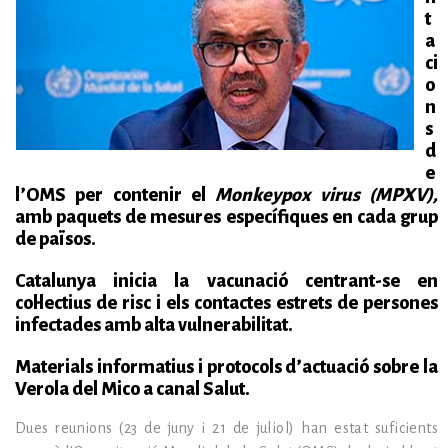
t
a
ci
o
n
s
d
e
l’OMS per contenir el
Monkeypox virus (MPXV),
amb paquets de mesures específiques en cada grup
de països.
Catalunya inicia la vacunació centrant-se en
col·lectius de risc i els contactes estrets de persones
infectades amb alta vulnerabilitat.
Materials informatius i protocols d’actuació sobre la
Verola del Mico a canal Salut.
Dues reunions (23 de juny i 21 de juliol) han estat suficients