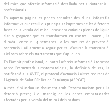
del mico que ofereix informació detallada per a ciutadania i
professionals
.
En aquesta pàgina es poden consultar des d’una infografia
informativa que recull els principals símptomes de les diferents
fases de la verola del mico –erupcions cutànies plenes de líquid
clar o groguenc que es transformen en crostes i cauen–, la
durada –entre 2 i 4 setmanes– o les mesures de prevenció,
contenció i aïllament a seguir per tal d’aturar la transmissió;
així com sobre els tractaments que s’apliquen.
En l’àmbit professional, el portal ofereix informació i recursos
sobre l’esmentada simptomatologia, la definició de cas, la
notificació a la XVEC, el protocol d’actuació i altres recursos de
l’Agència de Salut Pública de Catalunya (ASPCAT).
A més, s’hi inclou un document amb ‘Recomanacions per a la
detecció precoç i el maneig de les dones embarassades
afectades per la verola del mico i dels nadons’.