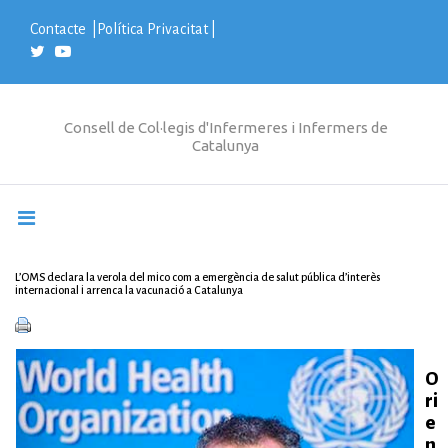
S
k
Contacte
|
Política Privacitat
|
i
p
t
o
c
Consell de Col·legis d'Infermeres i Infermers de
o
Catalunya
n
t
e
n
t
L’OMS declara la verola del mico com a emergència de salut pública d’interès
internacional i arrenca la vacunació a Catalunya
O
ri
e
n