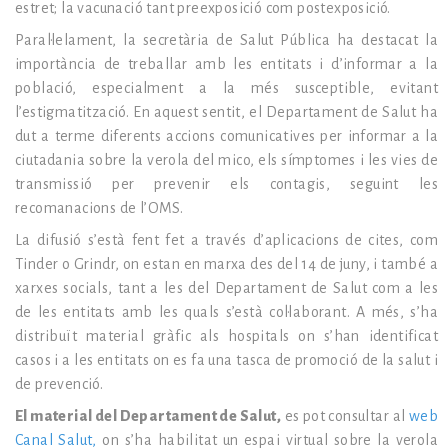
estret; la vacunació tant preexposició com postexposició.
Paral·lelament, la secretària de Salut Pública ha destacat la
importància de treballar amb les entitats i d’informar a la
població, especialment a la més susceptible, evitant
l’estigmatització. En aquest sentit, el Departament de Salut ha
dut a terme diferents accions comunicatives per informar a la
ciutadania sobre la verola del mico, els símptomes i les vies de
transmissió per prevenir els contagis, seguint les
recomanacions de l’OMS.
La difusió s’està fent fet a través d’aplicacions de cites, com
Tinder o Grindr, on estan en marxa des del 14 de juny, i també a
xarxes socials, tant a les del Departament de Salut com a les
de les entitats amb les quals s’està col·laborant. A més, s’ha
distribuït material gràfic als hospitals on s’han identificat
casos i a les entitats on es fa una tasca de promoció de la salut i
de prevenció.
El material del Departament de Salut,
es pot consultar al
web
Canal Salut,
on s’ha habilitat un espai virtual sobre la verola