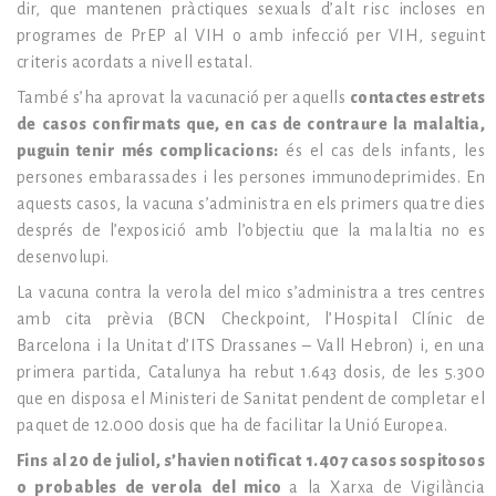
dir, que mantenen pràctiques sexuals d’alt risc incloses en
programes de PrEP al VIH o amb infecció per VIH, seguint
criteris acordats a nivell estatal.
També s’ha aprovat la vacunació per aquells
contactes estrets
de casos confirmats que, en cas de contraure la malaltia,
puguin tenir més complicacions:
és el cas dels infants, les
persones embarassades i les persones immunodeprimides. En
aquests casos, la vacuna s’administra en els primers quatre dies
després de l’exposició amb l’objectiu que la malaltia no es
desenvolupi.
La vacuna contra la verola del mico s’administra a tres centres
amb cita prèvia (BCN Checkpoint, l’Hospital Clínic de
Barcelona i la Unitat d’ITS Drassanes – Vall Hebron) i, en una
primera partida, Catalunya ha rebut 1.643 dosis, de les 5.300
que en disposa el Ministeri de Sanitat pendent de completar el
paquet de 12.000 dosis que ha de facilitar la Unió Europea.
Fins al 20 de juliol, s’havien notificat 1.407 casos sospitosos
o probables de verola del mico
a la Xarxa de Vigilància