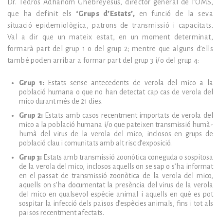
Dr. Tedros Adhanom Ghebreyesus, director general de l’OMS,
que ha definit els
‘Grups d’Estats’,
en funció de la seva
situació epidemiològica, patrons de transmissió i capacitats.
Val a dir que un mateix estat, en un moment determinat,
formarà part del grup 1 o del grup 2; mentre que alguns d’ells
també poden arribar a formar part del grup 3 i/o del grup 4:
Grup 1:
Estats sense antecedents de verola del mico a la
població humana o que no han detectat cap cas de verola del
mico durant més de 21 dies.
Grup 2:
Estats amb casos recentment importats de verola del
mico a la població humana i/o que pateixen transmissió humà-
humà del virus de la verola del mico, inclosos en grups de
població clau i comunitats amb alt risc d’exposició.
Grup 3:
Estats amb transmissió zoonòtica coneguda o sospitosa
de la verola del mico, inclosos aquells on se sap o s’ha informat
en el passat de transmissió zoonòtica de la verola del mico,
aquells on s’ha documentat la presència del virus de la verola
del mico en qualsevol espècie animal i aquells en què es pot
sospitar la infecció dels països d’espècies animals, fins i tot als
països recentment afectats.