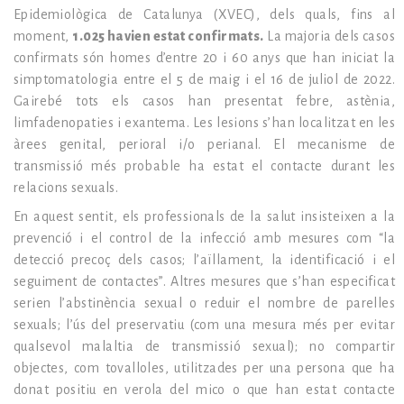
Epidemiològica de Catalunya (XVEC), dels quals, fins al
moment,
1.025 havien estat confirmats.
La majoria dels casos
confirmats són homes d’entre 20 i 60 anys que han iniciat la
simptomatologia entre el 5 de maig i el 16 de juliol de 2022.
Gairebé tots els casos han presentat febre, astènia,
limfadenopaties i exantema. Les lesions s’han localitzat en les
àrees genital, perioral i/o perianal. El mecanisme de
transmissió més probable ha estat el contacte durant les
relacions sexuals.
En aquest sentit, els professionals de la salut insisteixen a la
prevenció i el control de la infecció amb mesures com “la
detecció precoç dels casos; l’aïllament, la identificació i el
seguiment de contactes”. Altres mesures que s’han especificat
serien l’abstinència sexual o reduir el nombre de parelles
sexuals; l’ús del preservatiu (com una mesura més per evitar
qualsevol malaltia de transmissió sexual); no compartir
objectes, com tovalloles, utilitzades per una persona que ha
donat positiu en verola del mico o que han estat contacte