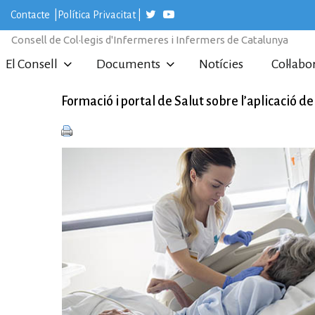
S
Contacte
|
Política Privacitat
|
k
i
Consell de Col·legis d'Infermeres i Infermers de Catalunya
p
t
El Consell
Documents
Notícies
Col·labo
o
c
o
Formació i portal de Salut sobre l’aplicació de 
n
t
e
n
t