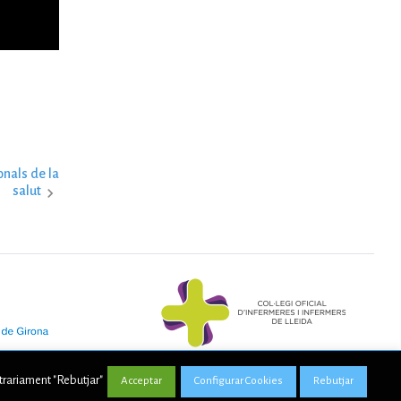
onals de la
salut
ntrariament "Rebutjar"
Acceptar
Configurar Cookies
Rebutjar