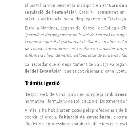
El portal també permet la inscripció en el
‘Curs de s
regulació de l’eutanàsia’.
Gratuït i estructurat en
pràctica assistencial per al desplegament a Catalunya 
Estrella Martínez, degana del Consell de Col·legis d’
“perquè el desplegament de la llei de l’eutanàsia ting
l’enquesta que el departament de Salut va realitzar el
de 10.000, infermeres–, es recullen en aquestes propo
infermera i hem de vetllar pel benestar de pacients i f
Cal recordar que el departament de Salut ja va organi
llei de l’Eutanàsia’
i que es pot visionar al canal youtu
Tràmits i gestió
L’espai web de Canal Salut es completa amb
àrees
normativa i formularis de sol·licitud o el Document de 
A més, s’ha habilitat un accés pels professionals de l
exercir el dret a
l’objecció de consciència
, circum
‘Registre de professionals sanitaris objectors de consci