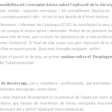
ensibilització i conceptes bàsics sobre l’aplicació de la Llei o
 tres mòduls –aspectes normatius i del procediment d’aplicació
i acompanyament i dol–, el curs té una durada de 8 hores lectives.
Infermeres i Infermers de Catalunya (CCIIC) ha manifestat la seva s
ui en compte la nostra opinió i demandes. Moltes de les peticions re
 passat mes de març, que va reunir les aportacions de 15.000 profess
stes formatives. El final de vida ocupa una part important de la n
amílies en aquest procés. Quan més formades estiguem, millor”.
tzar el passat 16 de juny, un primer
webinar
sobre el ‘Desplegam
be ‘SalutGeneralitat’.
 de descàrrega,
per a ciutadania i professionals, que permeten 
Voluntats Anticipades, entre altres.
a salut implicats directament en la prestació de l’ajuda per morir q
stància que hauran de manifestar de forma anticipada inscrivin
ència per dur a terme l’ajuda per morir (eutanàsia)’.