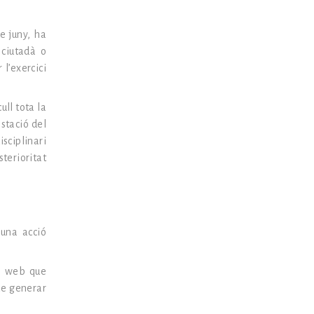
de juny, ha
 ciutadà o
l’exercici
ll tota la
estació del
isciplinari
sterioritat
 una acció
ó web que
de generar