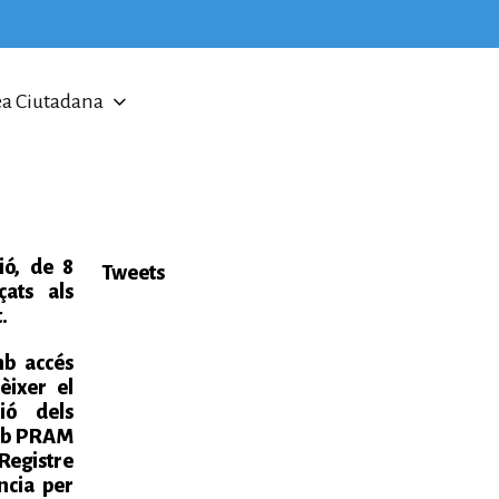
a Ciutadana
ió, de 8
Tweets
çats als
.
mb accés
èixer el
ió dels
 web PRAM
 Registre
ncia per