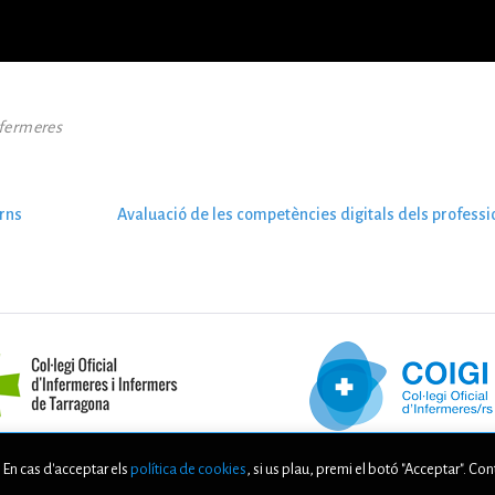
nfermeres
rns
Avaluació de les competències digitals dels professi
. En cas d'acceptar els
política de cookies
, si us plau, premi el botó "Acceptar". Co