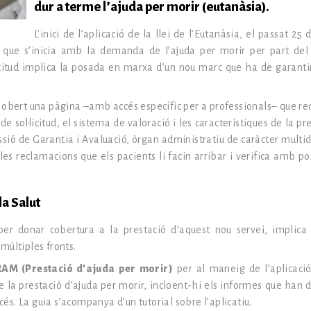
dur a terme l’ajuda per morir (eutanàsia).
L’inici de l’aplicació de la llei de l’Eutanàsia, el passat 25 
 que s’inicia amb la demanda de l’ajuda per morir per part del
icitud implica la posada en marxa d’un nou marc que ha de garantir 
obert una pàgina –amb accés específic per a professionals– que recu
e sol·licitud, el sistema de valoració i les característiques de la pr
ssió de Garantia i Avaluació, òrgan administratiu de caràcter multid
les reclamacions que els pacients li facin arribar i verifica amb po
la Salut
per donar cobertura a la prestació d’aquest nou servei, implica
múltiples fronts.
RAM (Prestació d’ajuda per morir)
per al maneig de l’aplicaci
de la prestació d’ajuda per morir, incloent-hi els informes que han 
cés. La guia s’acompanya d’un tutorial sobre l’aplicatiu.