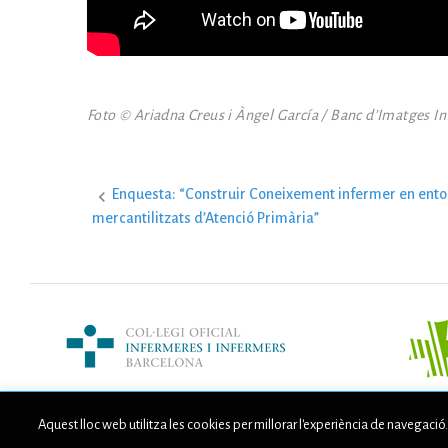
Foto © Ariadna Creus i Àngel García / Banc d’Imatges I
Enquesta: “Construir Coneixement infermer en ento
N
mercantilitzats d’Atenció Primària”
a
v
Aquest lloc web utilitza les cookies per millorar l'experiència de navegació