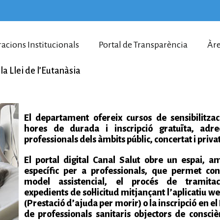
racions Institucionals
Portal de Transparència
Àre
la Llei de l’Eutanàsia
El departament ofereix cursos de sensibilitzac
hores de durada i inscripció gratuïta, adre
professionals dels àmbits públic, concertat i privat
El portal digital Canal Salut obre un espai, a
específic per a professionals, que permet con
model assistencial, el procés de tramitac
expedients de sol·licitud mitjançant l’aplicatiu
(Prestació d’ajuda per morir) o la inscripció en el
de professionals sanitaris objectors de consciè