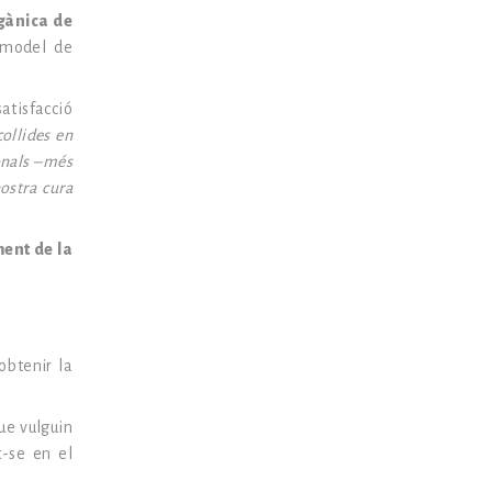
rgànica de
, model de
atisfacció
collides en
ionals –més
ostra cura
ent de la
obtenir la
ue vulguin
t-se en el