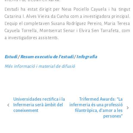
L’estudi ha estat dirigit per Neus Pociello Cayuela i ha tingut
Catarina I. Alves Vieira da Cunha com a investigadora principal.
L’equip el completaven Susana Rodríguez Pereiro, Maria Teresa
Cayuela Torrella, Montserrat Senar i Elvira Sen Tarrafeta, com
a investigadores assistents.
Estudi
/
Resum executiu de l’estudi
/
Infografia
Més informació i material de difusió
Universidades rectifica i la
Trifermed Awards: “La
N
Infermeria serà àmbit del
infermeria és una professió
coneixement
filantròpica, d’amor a les
persones”
a