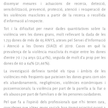
dissenyar mesures i actuacions de recerca, detecció,
sensibilització, prevenció, protecció, atenció i recuperació de
les violències masclistes a partir de la recerca o recollida
d’informació al respecte.
Tot i la dificultat per reunir dades quantitatives sobre la
violència vers les dones grans, molt rellevant la dada de les
1.733 dones de més de 65 ANYS, ateses pel Servei d’Informació
i Atenció a les Dones (SIAD) el 2019. Casos en què la
prevalença de la violència masclista és major entre les dones
d’entre 70 i 74 anys (22,41%), seguida de molt d’a prop per les
dones de 60 a 64% (21,66%).
La investigació defineix també els tipus i àmbits de les
violències més freqüents que pateixen les dones grans com són
els abandonaments, negligències, violències econòmiques i
psicoemocionals; la violència per part de la parella a la llar o
els abusos per part de familiars o de les persones cuidadores.
Pel que fa a l’opinió dels professionals que n’hi tenen cura,
consideren que altres grups socials han tingut prioritat quant a