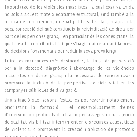
l’abordatge de les violències masclistes, la qual cosa va unida
no sols a aquest mateix edatisme estructural, sinó també a la
manca de coneixement i debat públic sobre la temàtica i la
poca concepció del què constitueix la reivindicació de drets per
part de les persones grans, i en particular de les dones grans, la
qual cosa ha contribuït al fet que s’hagi anat retardant la presa
de decisions fonamentals per reduir la seva prevalença.
Entre les mancances més destacades, la falta de preparació
per a la detecció, diagnòstic i abordatge de les violències
masclistes en dones grans; i la necessitat de sensibilitzar i
promoure la inclusió de la perspectiva de cicle vital en les
campanyes públiques de divulgació.
Una situació que, segons l’estudi es pot revertir notablement
prioritzant la formació i el desenvolupament d’eines
d’intervenció i protocols d’actuació per assegurar una atenció
de qualitat; visibilitzar internament en els recursos aquest tipus
de violència; o promovent la creació i aplicació de protocols
interns i de treball en xarxa.