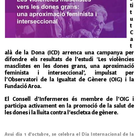
ti
t
u
t
C
a
t
alà de la Dona (ICD) arrenca una campanya per
difondre els resultats de l’estudi ‘
Les violències
masclistes en les dones grans, una aproximació
feminista i interseccional’, impulsat per
l’Observatori de la Igualtat de Gènere (OIG) i la
Fundació Aroa.
El Consell d’Infermeres és membre de l’OIG i
participa activament en la promoció de la salut de
les dones i la lluita contra l’escletxa de gènere.
Avui dia 1 d’octubre, se celebra el Dia Internacional de la