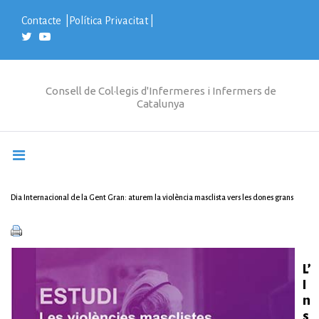
S
k
Contacte
|
Política Privacitat
|
i
p
t
o
c
Consell de Col·legis d'Infermeres i Infermers de
o
Catalunya
n
t
e
n
t
Dia Internacional de la Gent Gran: aturem la violència masclista vers les dones grans
L’
I
n
s