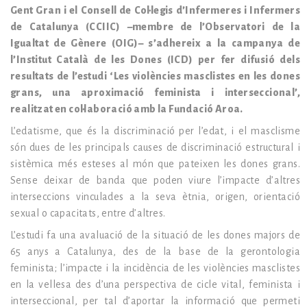
Gent Gran i el Consell de Col·legis d’Infermeres i Infermers
de Catalunya (CCIIC) –membre de l’Observatori de la
Igualtat de Gènere (OIG)– s’adhereix a la campanya de
l’Institut Català de les Dones (ICD) per fer difusió dels
resultats de l’estudi ‘Les violències masclistes en les dones
grans, una aproximació feminista i interseccional’,
realitzat en col·laboració amb la Fundació Aroa.
L’edatisme, que és la discriminació per l’edat, i el masclisme
són dues de les principals causes de discriminació estructural i
sistèmica més esteses al món que pateixen les dones grans.
Sense deixar de banda que poden viure l’impacte d’altres
interseccions vinculades a la seva ètnia, origen, orientació
sexual o capacitats, entre d’altres.
L’estudi fa una avaluació de la situació de les dones majors de
65 anys a Catalunya, des de la base de la gerontologia
feminista; l’impacte i la incidència de les violències masclistes
en la vellesa des d’una perspectiva de cicle vital, feminista i
interseccional, per tal d’aportar la informació que permeti