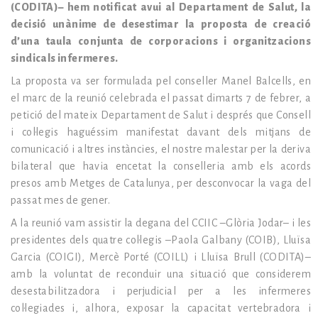
(CODITA)– hem notificat avui al Departament de Salut, la
decisió unànime de desestimar la proposta de creació
d’una taula conjunta de corporacions i organitzacions
sindicals infermeres.
La proposta va ser formulada pel conseller Manel Balcells, en
el marc de la reunió celebrada el passat dimarts 7 de febrer, a
petició del mateix Departament de Salut i després que Consell
i col·legis haguéssim manifestat davant dels mitjans de
comunicació i altres instàncies, el nostre malestar per la deriva
bilateral que havia encetat la conselleria amb els acords
presos amb Metges de Catalunya, per desconvocar la vaga del
passat mes de gener.
A la reunió vam assistir la degana del CCIIC –Glòria Jodar– i les
presidentes dels quatre col·legis –Paola Galbany (COIB), Lluïsa
Garcia (COIGI), Mercè Porté (COILL) i Lluïsa Brull (CODITA)–
amb la voluntat de reconduir una situació que considerem
desestabilitzadora i perjudicial per a les infermeres
col·legiades i, alhora, exposar la capacitat vertebradora i