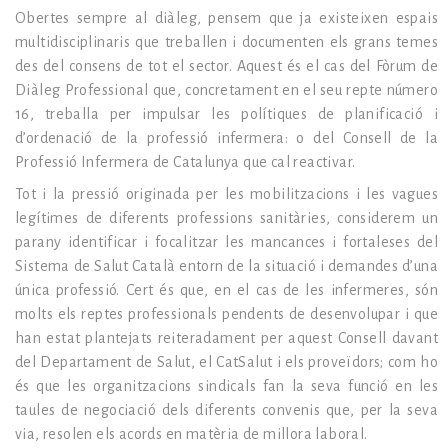
Obertes sempre al diàleg, pensem que ja existeixen espais
multidisciplinaris que treballen i documenten els grans temes
des del consens de tot el sector. Aquest és el cas del Fòrum de
Diàleg Professional que, concretament en el seu repte número
16, treballa per impulsar les polítiques de planificació i
d’ordenació de la professió infermera: o del Consell de la
Professió Infermera de Catalunya que cal reactivar.
Tot i la pressió originada per les mobilitzacions i les vagues
legítimes de diferents professions sanitàries, considerem un
parany identificar i focalitzar les mancances i fortaleses del
Sistema de Salut Català entorn de la situació i demandes d’una
única professió. Cert és que, en el cas de les infermeres, són
molts els reptes professionals pendents de desenvolupar i que
han estat plantejats reiteradament per aquest Consell davant
del Departament de Salut, el CatSalut i els proveïdors; com ho
és que les organitzacions sindicals fan la seva funció en les
taules de negociació dels diferents convenis que, per la seva
via, resolen els acords en matèria de millora laboral.