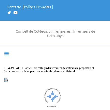
S
k
Contacte
|
Política Privacitat
|
i
p
t
o
c
Consell de Col·legis d'Infermeres i Infermers de
o
Catalunya
n
t
e
n
t
COMUNICAT I El Consell i els col·legis d’infermeres desestimen la proposta del
Departament de Salut per crear una taula infermera bilateral