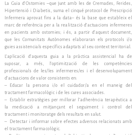
La Guia d’Ostomies –que junt amb les de Cremades, Ferides,
Hipertensió i Diabetis, suma el cinqué protocol de Prescripció
Infermera aprovat fins a la data– és la base que estableix el
marc de referència per a la realització d’actuacions infermeres
en pacients amb ostomies; i és, a partir d’aquest document,
que les Comunitats Autònomes elaboraran els protocols i/o
guies assistencials específics adaptats al seu context territorial.
L’aplicació d’aquesta guia a la pràctica assistencial ha de
suposar, a més, l’optimització de les competències
professionals de les/les infermeres/es i el desenvolupament
d’actuacions de valor consistents en:
– Educar la persona
i/o
el cuidador/a en el maneig del
tractament farmacològic i de les cures associades.
– Establir estratègies per millorar l’adherència terapèutica a
la medicació a mitjançant el seguiment i control del
tractament i monitoratge dels resultats en salut.
– Detectar i informar sobre efectes adversos relacionats amb
el tractament farmacològic.