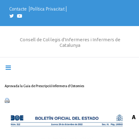
S
k
Contacte
|
Política Privacitat
|
i
p
t
o
c
Consell de Col·legis d'Infermeres i Infermers de
o
Catalunya
n
t
e
n
t
Aprovada la Guia de Prescripció Infermera d’Ostomies
A