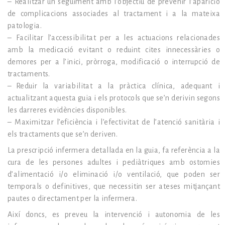
– Realitzar un seguiment amb l’objectiu de prevenir l’aparició
de complicacions associades al tractament
i a
la mateixa
patologia.
– Facilitar l’accessibilitat per a les actuacions relacionades
amb la medicació evitant o reduint cites innecessàries o
demores per a l’inici, pròrroga, modificació o interrupció de
tractaments.
– Reduir la variabilitat a la pràctica clínica, adequant i
actualitzant aquesta guia i els protocols que se’n derivin segons
les darreres evidències disponibles.
– Maximitzar l’eficiència i l’efectivitat de l’atenció sanitària i
els tractaments que se’n deriven.
La prescripció infermera detallada en la guia, fa referència a la
cura de les persones adultes i pediàtriques amb ostomies
d’alimentació
i/o
eliminació
i/o
ventilació, que poden ser
temporals o definitives, que necessitin ser ateses mitjançant
pautes o directament per la infermera.
Així doncs, es preveu la intervenció i autonomia de les