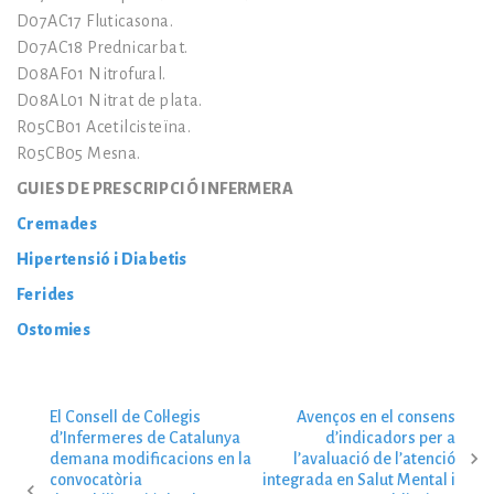
D07AC17 Fluticasona.
D07AC18 Prednicarbat.
D08AF01 Nitrofural.
D08AL01 Nitrat de plata.
R05CB01 Acetilcisteïna.
R05CB05 Mesna.
GUIES DE PRESCRIPCIÓ INFERMERA
Cremades
Hipertensió i Diabetis
Ferides
Ostomies
El Consell de Col·legis
Avenços en el consens
N
d’Infermeres de Catalunya
d’indicadors per a
demana modificacions en la
l’avaluació de l’atenció
convocatòria
integrada en Salut Mental i