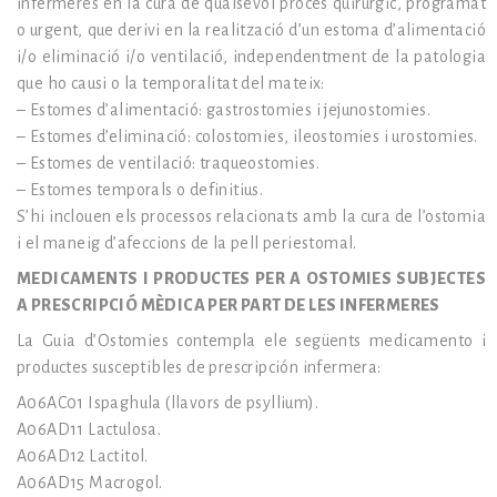
infermeres en la cura de qualsevol procés quirúrgic, programat
o urgent, que derivi en la realització d’un estoma d’alimentació
i/o
eliminació
i/o
ventilació, independentment de la patologia
que ho causi o la temporalitat del mateix:
– Estomes d’alimentació: gastrostomies i jejunostomies.
– Estomes d’eliminació: colostomies, ileostomies i urostomies.
– Estomes de ventilació: traqueostomies.
– Estomes temporals o definitius.
S’hi inclouen els processos relacionats amb la cura de l’ostomia
i el maneig d’afeccions de la pell
periestomal
.
MEDICAMENTS I PRODUCTES PER A OSTOMIES SUBJECTES
A PRESCRIPCIÓ MÈDICA PER PART DE LES INFERMERES
La Guia d’Ostomies contempla ele següents medicamento i
productes susceptibles de prescripción infermera:
A06AC01 Ispaghula (llavors de psyllium).
A06AD11 Lactulosa.
A06AD12 Lactitol.
A06AD15 Macrogol.