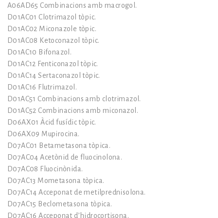
A06AD65 Combinacions amb macrogol.
D01AC01 Clotrimazol tòpic.
D01AC02 Miconazole tòpic.
D01AC08 Ketoconazol tòpic.
D01AC10 Bifonazol.
D01AC12 Fenticonazol tòpic.
D01AC14 Sertaconazol tòpic.
D01AC16 Flutrimazol.
D01AC51 Combinacions amb clotrimazol.
D01AC52 Combinacions amb miconazol.
D06AX01 Àcid fusídic tòpic.
D06AX09 Mupirocina.
D07AC01 Betametasona tòpica.
D07AC04 Acetònid de fluocinolona.
D07AC08 Fluocinònida.
D07AC13 Mometasona tòpica.
D07AC14 Acceponat de metilprednisolona.
D07AC15 Beclometasona tòpica.
D07AC16 Acceponat d’hidrocortisona.