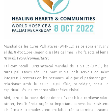
Mundial de les Cures Pal·liatives (WHPCD) se celebra enguany
el dia 8 d’octubre (segon dissabte del mes) i ho fa sota el lema
‘Guarint cors i comunitats’.
Tal com recull l’Organització Mundial de la Salut (OMS), les
cures pal·liatives són una part crucial dels serveis de salut
integrats i centrats en les persones. Alleujar el patiment greu
relacionat amb la salut –sigui físic, psicològic, social o
espiritual– és una responsabilitat ètica global.
Així, tant si la causa del patiment és malaltia cardiovascular,
càncer, insuficiència orgànica important, tuberculosi resistent
als fàrmacs, cremades greus, malaltia crònica terminal, trauma