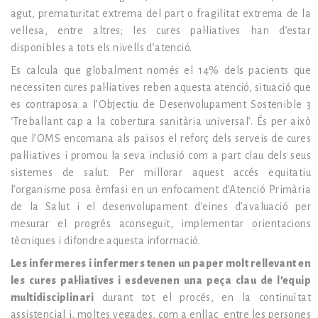
agut, prematuritat extrema del part o fragilitat extrema de la
vellesa, entre altres; les cures pal·liatives han d’estar
disponibles a tots els nivells d’atenció.
Es calcula que globalment només el 14% dels pacients que
necessiten cures pal·liatives reben aquesta atenció, situació que
es contraposa a l’Objectiu de Desenvolupament Sostenible 3
‘Treballant cap a la cobertura sanitària universal’. És per això
que l’OMS encomana als països el reforç dels serveis de cures
pal·liatives i promou la seva inclusió com a part clau dels seus
sistemes de salut. Per millorar aquest accés equitatiu
l’organisme posa èmfasi en un enfocament d’Atenció Primària
de la Salut i el desenvolupament d’eines d’avaluació per
mesurar el progrés aconseguit, implementar orientacions
tècniques i difondre aquesta informació.
Les infermeres i infermers tenen un paper molt rellevant en
les cures pal·liatives i esdevenen una peça clau de l’equip
multidisciplinari
durant tot el procés, en la continuïtat
assistencial i, moltes vegades, com a enllaç entre les persones