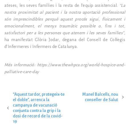
ateses, les seves famílies i la resta de l’equip assistencial.
“
La
nostra proximitat al pacient i la nostra aportació professional
són imprescindibles perquè aquest procés sigui, físicament i
emocionalment, el menys traumàtic possible o, fins i tot,
satisfactori per a les persones que atenem i les seves famílies”,
ha manifestat Glòria Jodar, degana del Consell de Col·legis
d’Infermeres i Infermers de Catalunya.
Més informació: https://www.thewhpca.org/world-hospice-and-
palliative-care-day
“Aquest tardor, protegeix-te
Manel Balcells, nou
N
el doble”, arrenca la
conseller de Salut
campanya de vacunació
conjunta contra la grip i la
a
dosi de record de la covid-
19