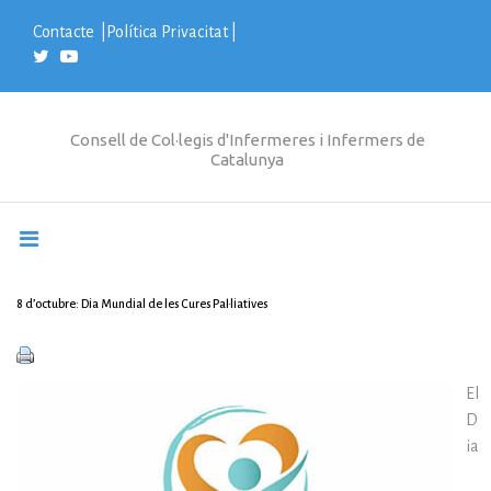
S
k
Contacte
|
Política Privacitat
|
i
p
t
o
c
Consell de Col·legis d'Infermeres i Infermers de
o
Catalunya
n
t
e
n
t
8 d’octubre: Dia Mundial de les Cures Pal·liatives
El
D
ia