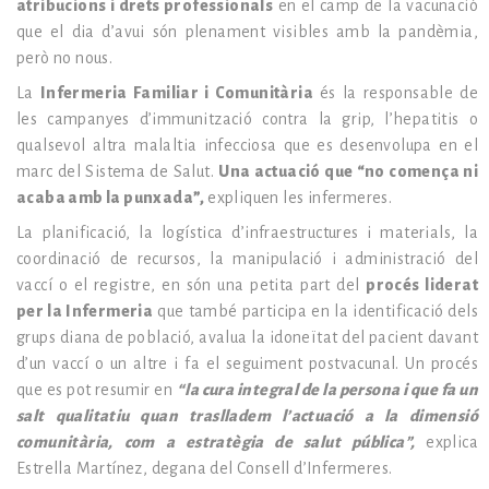
atribucions i drets professionals
en el camp de la vacunació
que el dia d’avui són plenament visibles amb la pandèmia,
però no nous.
La
Infermeria Familiar i Comunitària
és la responsable de
les campanyes d’immunització contra la grip, l’hepatitis o
qualsevol altra malaltia infecciosa que es desenvolupa en el
marc del Sistema de Salut.
Una actuació que “no comença ni
acaba amb la punxada”,
expliquen les infermeres.
La planificació, la logística d’infraestructures i materials, la
coordinació de recursos, la manipulació i administració del
vaccí o el registre, en són una petita part del
procés liderat
per la Infermeria
que també participa en la identificació dels
grups diana de població, avalua la idoneïtat del pacient davant
d’un vaccí o un altre i fa el seguiment postvacunal. Un procés
que es pot resumir en
“la cura integral de la persona i que fa un
salt qualitatiu quan traslladem l’actuació a la dimensió
comunitària, com a estratègia de salut pública”,
explica
Estrella Martínez, degana del Consell d’Infermeres.