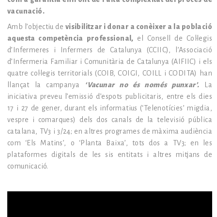
vacunació.
Amb l’objectiu de
visibilitzar i donar a conèixer a la població
aquesta competència professional,
el Consell de Col·legis
d’Infermeres i Infermers de Catalunya (CCIIC), l’Associació
d’Infermeria Familiar i Comunitària de Catalunya (AIFIIC) i els
quatre col·legis territorials (COIB, COIGI, COILL i CODITA) han
llançat la campanya
‘Vacunar no és només punxar’.
La
iniciativa preveu l’emissió d’espots publicitaris, entre els dies
17 i 27 de gener, durant els informatius (‘Telenotícies’ migdia,
vespre i comarques) dels dos canals de la televisió pública
catalana, TV3 i 3/24; en altres programes de màxima audiència
com ‘Els Matins’, o ‘Planta Baixa’, tots dos a TV3; en les
plataformes digitals de les sis entitats i altres mitjans de
comunicació.