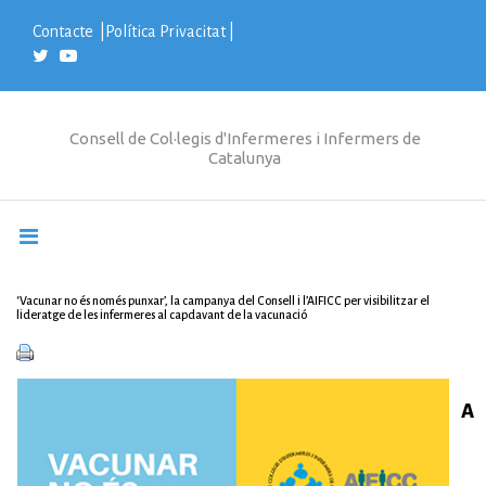
S
k
Contacte
|
Política Privacitat
|
i
p
t
o
c
Consell de Col·legis d'Infermeres i Infermers de
o
Catalunya
n
t
e
n
t
‘Vacunar no és només punxar’, la campanya del Consell i l’AIFICC per visibilitzar el
lideratge de les infermeres al capdavant de la vacunació
A