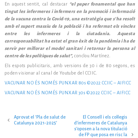
En aquest sentit, cal destacar
“el paper fonamental que han
tingut les infermeres i infermers en la promoció i informació
de la vacuna contra la Covid-19, una estratègia que s’ha resolt
amb el suport massiu de la població i ha refermat els vincles
entre les infermeres i la ciutadania. Aquesta
corresponsabilitat ha estat el gran èxit de la pandèmia i ha de
servir per millorar el model sanitari i retornar la persona al
centre de les polítiques de salut”,
conclou Martínez.
Els espots publicitaris, amb versions de 30 i de 80 segons, es
poden visionar al canal de Youtube del CCIIC.
VACUNAR NO ÉS NOMÉS PUNXAR 80s ©2022 CCIIC – AIFICC
VACUNAR NO ÉS NOMÉS PUNXAR 30s ©2022 CCIIC – AIFICC
Aprovat el ‘Pla de salut de
El Consell i els col·legis
N
Catalunya 2021-2025’
d’infermeres de Catalunya
s’oposen a la nova titulació
de FP que posa en risc la