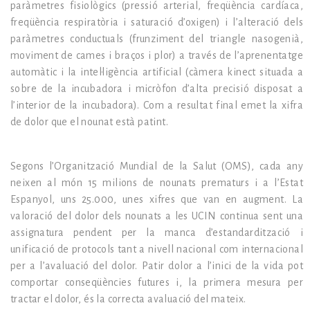
paràmetres fisiològics (pressió arterial, freqüència cardíaca,
freqüència respiratòria i saturació d’oxigen) i l’alteració dels
paràmetres conductuals (frunziment del triangle nasogenià,
moviment de cames i braços i plor) a través de l’aprenentatge
automàtic i la intel·ligència artificial (càmera kinect situada a
sobre de la incubadora i micròfon d’alta precisió disposat a
l’interior de la incubadora). Com a resultat final emet la xifra
de dolor que el nounat està patint.
Segons l’Organització Mundial de la Salut (OMS), cada any
neixen al món 15 milions de nounats prematurs i a l’Estat
Espanyol, uns 25.000, unes xifres que van en augment. La
valoració del dolor dels nounats a les UCIN continua sent una
assignatura pendent per la manca d’estandardització i
unificació de protocols tant a nivell nacional com internacional
per a l’avaluació del dolor. Patir dolor a l’inici de la vida pot
comportar conseqüències futures i, la primera mesura per
tractar el dolor, és la correcta avaluació del mateix.