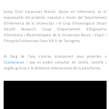
Josep Oriol Casanovas Marsal, doctor en Infermeria, és el
responsable del projecte, impulsat a través del Departament
d’Infermeria de la Universitat i el Grup d’Investigació Smart
Health Research Group (Departament d’Enginyeria
Informàtica i Matemàtiques) de la Universitat Rovira i Virgili i
l’Hospital Universitari Joan XXIII de Tarragona.
Al llarg de l’any s’aniran incorporant nous projectes a
Catalanurses
i que es poden consultar en català, castellà i
anglès gràcies a la dimensió internacional de la plataforma.