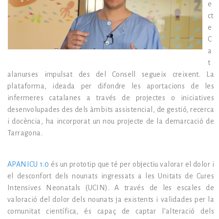
e
ct
e
C
a
t
alanurses impulsat des del Consell segueix creixent. La
plataforma, ideada per difondre les aportacions de les
infermeres catalanes a través de projectes o iniciatives
desenvolupades des dels àmbits assistencial, de gestió, recerca
i docència, ha incorporat un nou projecte de la demarcació de
Tarragona.
APANICU 1.0
és un prototip que té per objectiu valorar el dolor i
el desconfort dels nounats ingressats a les Unitats de Cures
Intensives Neonatals (UCIN). A través de les escales de
valoració del dolor dels nounats ja existents i validades per la
comunitat científica, és capaç de captar l’alteració dels