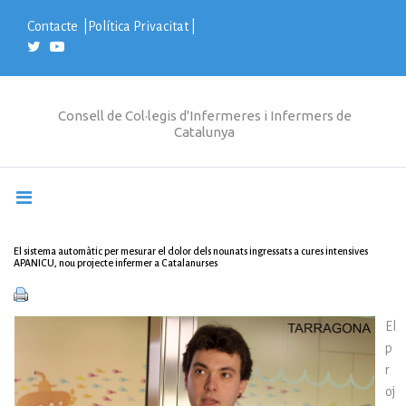
S
k
Contacte
|
Política Privacitat
|
i
p
t
o
c
Consell de Col·legis d'Infermeres i Infermers de
o
Catalunya
n
t
e
n
t
El sistema automàtic per mesurar el dolor dels nounats ingressats a cures intensives
APANICU, nou projecte infermer a Catalanurses
El
p
r
oj