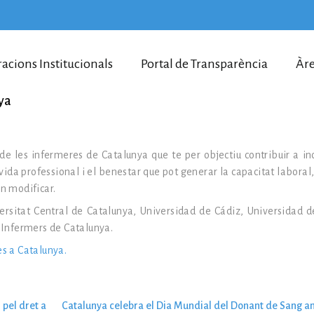
racions Institucionals
Portal de Transparència
Àre
ya
 de les infermeres de Catalunya que te per objectiu contribuir a i
vida professional i el benestar que pot generar la capacitat laboral
n modificar.
ersitat Central de Catalunya, Universidad de Cádiz, Universidad de
i Infermers de Catalunya.
es a Catalunya.
 pel dret a
Catalunya celebra el Dia Mundial del Donant de Sang 