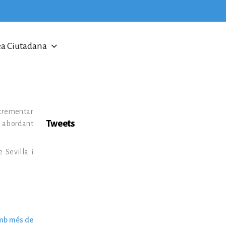
a Ciutadana
ncrementar
Tweets
, abordant
 Sevilla i
amb més de