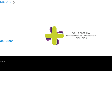
nacions
vats.