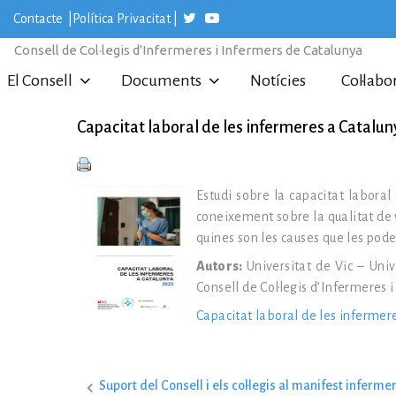
S
Contacte
|
Política Privacitat
|
k
i
Consell de Col·legis d'Infermeres i Infermers de Catalunya
p
t
El Consell
Documents
Notícies
Col·labo
o
c
o
Capacitat laboral de les infermeres a Catalun
n
t
e
n
Estudi sobre la capacitat laboral
t
coneixement sobre la qualitat de 
quines son les causes que les pode
Autors:
Universitat de Vic – Univ
Consell de Col·legis d’Infermeres 
Capacitat laboral de les infermer
Suport del Consell i els col·legis al manifest infermer