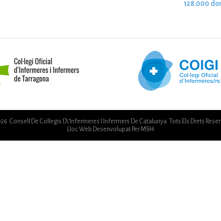
128.000 do
26 Consell De Col·legis D\'Infermeres I Infermers De Catalunya. Tots Els Drets Reser
Lloc Web Desenvolupat Per
MSH