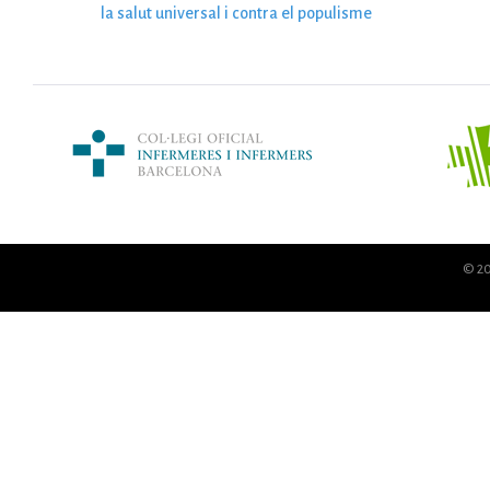
N
la salut universal i contra el populisme
a
v
e
© 20
g
a