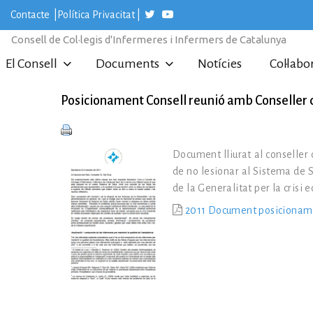
S
Contacte
|
Política Privacitat
|
k
i
Consell de Col·legis d'Infermeres i Infermers de Catalunya
p
t
El Consell
Documents
Notícies
Col·labo
o
c
o
Posicionament Consell reunió amb Conseller d
n
t
e
n
Document lliurat al conseller 
t
de no lesionar al Sistema de S
de la Generalitat per la crisi 
2011 Document posicionamen