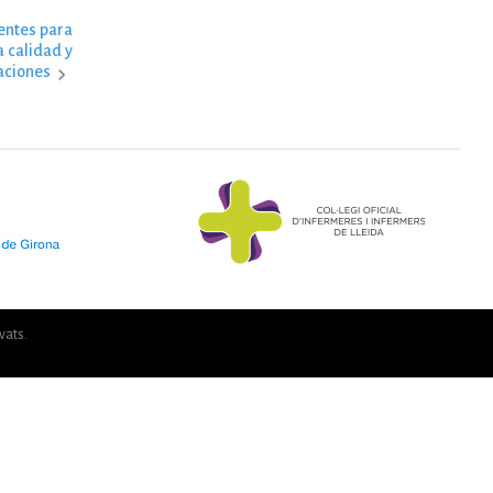
entes para
a calidad y
aciones
vats.