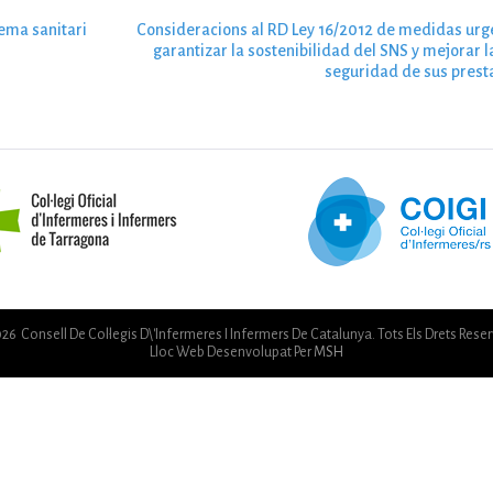
ema sanitari
Consideracions al RD Ley 16/2012 de medidas urg
garantizar la sostenibilidad del SNS y mejorar l
seguridad de sus prest
26 Consell De Col·legis D\'Infermeres I Infermers De Catalunya. Tots Els Drets Reser
Lloc Web Desenvolupat Per
MSH