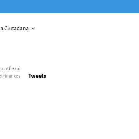
a Ciutadana
a reflexió
Tweets
es finances