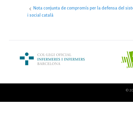
Nota conjunta de compromís per la defensa del sist
N
i social català
a
v
e
© 20
g