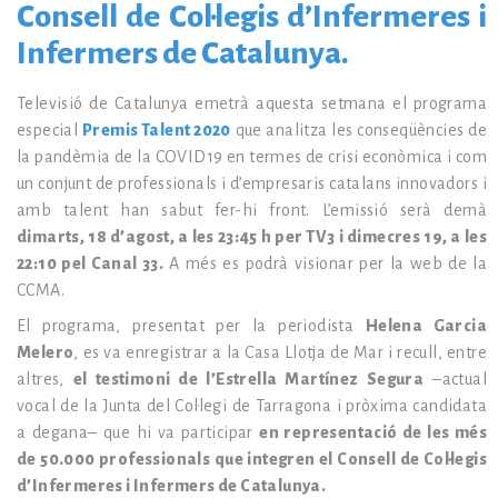
Consell de Col·legis d’Infermeres i
Infermers de Catalunya.
Televisió de Catalunya emetrà aquesta setmana el programa
especial
Premis Talent 2020
que analitza les conseqüències de
la pandèmia de la COVID19 en termes de crisi econòmica i com
un conjunt de professionals i d’empresaris catalans innovadors i
amb talent han sabut fer-hi front. L’emissió serà demà
dimarts, 18 d’agost, a les 23:45 h per TV3 i dimecres 19, a les
22:10 pel Canal 33.
A més es podrà visionar per la web de la
CCMA.
El programa, presentat per la periodista
Helena Garcia
Melero
, es va enregistrar a la Casa Llotja de Mar i recull, entre
altres,
el testimoni de l’Estrella Martínez Segura
–actual
vocal de la Junta del Col·legi de Tarragona i pròxima candidata
a degana– que hi va participar
en representació de les més
de 50.000 professionals que integren el Consell de Col·legis
d’Infermeres i Infermers de Catalunya.