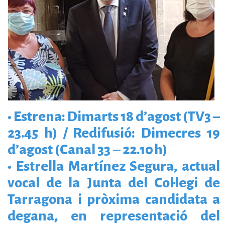
• Estrena: Dimarts 18 d’agost (TV3 –
23.45 h) /
Redifusió: Dimecres 19
d’agost (Canal 33
–
22.10 h)
• Estrella Martínez Segura, actual
vocal de la Junta del Col·legi de
Tarragona i pròxima candidata a
degana, en representació del