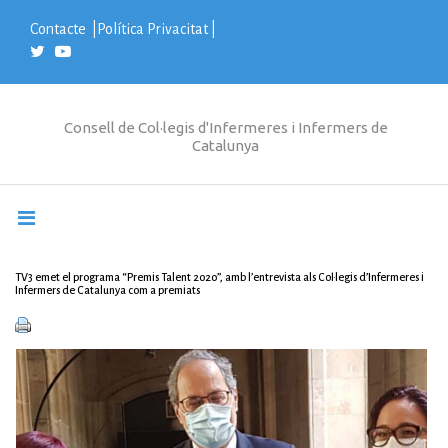
S
k
Contacte
|
Política Privacitat
|
i
p
t
o
c
Consell de Col·legis d'Infermeres i Infermers de
o
Catalunya
n
t
e
n
t
TV3 emet el programa “Premis Talent 2020”, amb l’entrevista als Col·legis d’Infermeres i
Infermers de Catalunya com a premiats