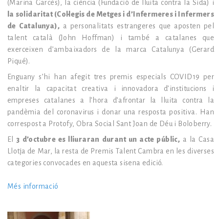
(Marina
Garcès
), la ciència (Fundació de lluita contra la Sida) i
la solidaritat (Col·legis de Metges i d’Infermeres i Infermers
de Catalunya),
a personalitats estrangeres que aposten pel
talent català (John
Hoffman
) i també a catalanes que
exerceixen d’ambaixadors de la marca Catalunya (Gerard
Piqué).
Enguany s’hi han afegit tres premis especials COVID19 per
enaltir la capacitat creativa i innovadora d’institucions i
empreses catalanes a l’hora d’afrontar la lluita contra la
pandèmia del coronavirus i donar una resposta positiva. Han
correspost a
Protofy
, Obra Social Sant Joan de Déu i
Boloberry
.
El
3 d’octubre es lliuraran durant un acte públic,
a la Casa
Llotja de Mar, la resta de Premis Talent Cambra en les diverses
categories convocades en aquesta sisena edició.
Més informació