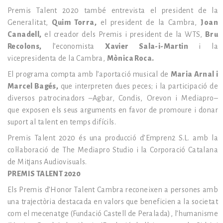
Premis Talent 2020 també entrevista el president de la
Generalitat,
Quim Torra,
el president de la Cambra,
Joan
Canadell,
el creador dels Premis i president de la WTS,
Bru
Recolons,
l’economista
Xavier Sala-i-Martin
i la
vicepresidenta de la Cambra,
Mònica Roca.
El programa compta amb l’aportació musical de
Maria Arnal i
Marcel Bagés,
que interpreten dues peces; i la participació de
diversos patrocinadors –Agbar, Condis, Orevon i Mediapro–
que exposen els seus arguments en favor de promoure i donar
suport al talent en temps difícils.
Premis Talent 2020 és una producció d’Empren2 S.L. amb la
col·laboració de The Mediapro Studio i la Corporació Catalana
de Mitjans Audiovisuals.
PREMIS TALENT 2020
Els Premis d’Honor Talent Cambra reconeixen a persones amb
una trajectòria destacada en valors que beneficien a la societat
com el mecenatge (Fundació Castell de Peralada), l’humanisme