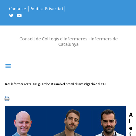
S
k
Contacte
|
Política Privacitat
|
i
p
t
o
c
Consell de Col·legis d'Infermeres i Infermers de
o
Catalunya
n
t
e
n
t
Tres infermers catalans guardonats amb el premi d’investigació del CGE
A
l
e
j