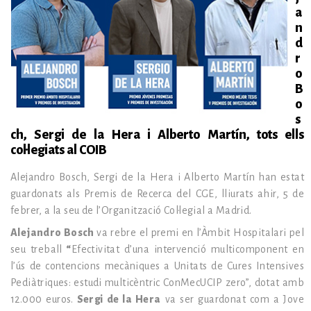
a
n
d
r
o
B
o
s
ch, Sergi de la Hera i Alberto Martín, tots ells
col·legiats al COIB
Alejandro Bosch, Sergi de la Hera i Alberto Martín han estat
guardonats als Premis de Recerca del CGE, lliurats ahir, 5 de
febrer, a la seu de l’Organització Col·legial a Madrid.
Alejandro Bosch
va rebre el premi en l’Àmbit Hospitalari pel
seu treball
“
Efectivitat d’una intervenció multicomponent en
l’ús de contencions mecàniques a Unitats de Cures Intensives
Pediàtriques: estudi multicèntric ConMecUCIP zero”, dotat amb
12.000 euros.
Sergi de la Hera
va ser guardonat com a Jove