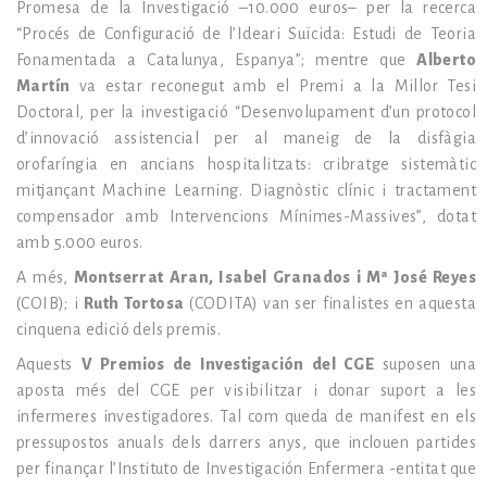
Promesa de la Investigació –10.000 euros– per la recerca
“Procés de Configuració de l’Ideari Suïcida: Estudi de Teoria
Fonamentada a Catalunya, Espanya”; mentre que
Alberto
Martín
va estar reconegut amb el Premi a la Millor Tesi
Doctoral, per la investigació “Desenvolupament d’un protocol
d’innovació assistencial per al maneig de la disfàgia
orofaríngia en ancians hospitalitzats: cribratge sistemàtic
mitjançant Machine Learning. Diagnòstic clínic i tractament
compensador amb Intervencions Mínimes-Massives”, dotat
amb 5.000 euros.
A més,
Montserrat Aran, Isabel Granados i Mª José Reyes
(COIB); i
Ruth Tortosa
(CODITA) van ser finalistes en aquesta
cinquena edició dels premis.
Aquests
V Premios de Investigación del CGE
suposen una
aposta més del CGE per visibilitzar i donar suport a les
infermeres investigadores. Tal com queda de manifest en els
pressupostos anuals dels darrers anys, que inclouen partides
per finançar l’Instituto de Investigación Enfermera -entitat que