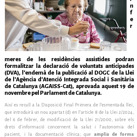
n
f
e
r
meres de les residències assistides podran
formalitzar la declaració de voluntats anticipades
(DVA),
l’endemà de la publicació al DOGC de la
Llei
de l’Agència d’Atenció Integrada Social i Sanitària
de Catalunya (AGAISS-Cat),
aprovada aquest 19 de
novembre pel Parlament de Catalunya.
Així es recull a la Disposició Final Primera de l’esmentada llei,
que introduirà un nou apartat (d) en l’article 8 de la Llei 2/2024,
del 6 de febrer, de modificació de la Llei 21/2000, sobre els
drets d’informació concernent la salut i l’autonomia del
pacient, i la documentació clínica; que
amplia de forma