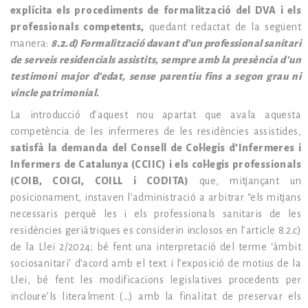
explícita els procediments de formalització del DVA i els
professionals competents,
quedant redactat de la següent
manera:
8.2.d) Formalització davant d’un professional sanitari
de serveis residencials assistits, sempre amb la presència d’un
testimoni major d’edat, sense parentiu fins a segon grau ni
vincle patrimonial.
La introducció d’aquest nou apartat que avala aquesta
competència de les infermeres de les residències assistides,
satisfà la demanda del Consell de Col·legis d’Infermeres i
Infermers de Catalunya (CCIIC) i els col·legis professionals
(COIB, COIGI, COILL i CODITA)
que, mitjançant un
posicionament, instaven l’administració a arbitrar “els mitjans
necessaris perquè les i els professionals sanitaris de les
residències geriàtriques es considerin inclosos en l’article 8.2.c)
de la Llei 2/2024; bé fent una interpretació del terme ‘àmbit
sociosanitari’ d’acord amb el text i l’exposició de motius de la
Llei, bé fent les modificacions legislatives procedents per
incloure’ls literalment (…) amb la finalitat de preservar els