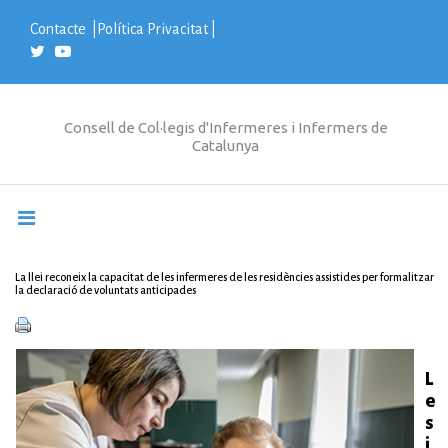
S
k
Contacte
|
Política Privacitat
|
i
p
t
o
c
Consell de Col·legis d'Infermeres i Infermers de
o
Catalunya
n
t
e
n
t
La llei reconeix la capacitat de les infermeres de les residències assistides per formalitzar
la declaració de voluntats anticipades
L
e
s
i