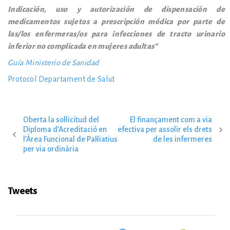
Indicación, uso y autorización de dispensación de
medicamentos sujetos a prescripción médica por parte de
las/los enfermeras/os para infecciones de tracto urinario
inferior no complicada en mujeres adultas”
Guía Ministerio de Sanidad
Protocol Departament de Salut
Oberta la sol·licitud del
El finançament com a via
N
Diploma d’Acreditació en
efectiva per assolir els drets
l’Àrea Funcional de Pal·liatius
de les infermeres
per via ordinària
a
v
Tweets
e