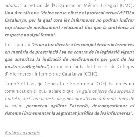
adultas”,
a petició de l’Organización Médica Colegial (OMC).
Una decisió que
“deixa sense efecte el protocol actual d’ITU a
Catalunya, per la qual cosa les infermeres no podran indicar
cap classe de medicament relacionat fins que la sentència al
respecte no sigui ferma”.
La suspensió
“és un atac directe a les competències infermeres
en matèria de prescripció i va en contra de la legislació vigent
que autoritza la indicació de medicaments per part de les
nostres col·legiades”,
expliquen fonts del Consell de Col·legis
d’Infermeres i Infermers de Catalunya (CCIIC).
També el Consejo General de Enfermería (CGE) ha emès un
comunicat en el qual aclareix que
“la guia objecte de suspensió
cautelar, així com la resta de guies que afecten diferents àrees de
la salut,
permeten agilitar l’atenció, descongestionar el
sistema i incrementar la seguretat jurídica de les infermeres”.
Enllaços d’interès