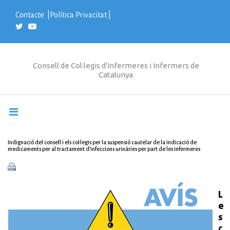
S
k
Contacte
|
Política Privacitat
|
i
p
t
o
c
Consell de Col·legis d'Infermeres i Infermers de
o
Catalunya
n
t
e
n
t
Indignació del consell i els col·legis per la suspensió cautelar de la indicació de
medicaments per al tractament d’infeccions urinàries per part de les infermeres
L
e
s
c