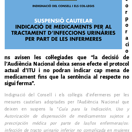
o
r
p
o
r
a
ci
o
ns avisen les col·legiades que “la decisió de
l’Audiència Nacional deixa sense efecte el protocol
actual d’ITU i no podran indicar cap mena de
medicament fins que la sentència al respecte no
sigui ferma”.
Indignació del Consell i els col·legis d’infermeres per les
mesures cautelars adoptades per l’Audiència Nacional que
deixen en suspens la “
Guía para la Indicación, Uso y
Autorización de dispensación de medicamentos sujetos a
prescripción médica por parte de las/los enfermeras/os:
infección de tracto urinario inferior no complicada en mujeres