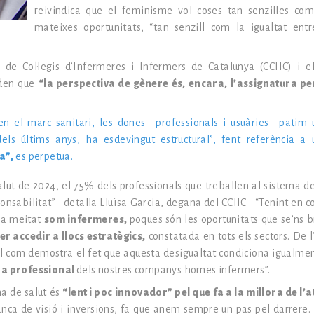
reivindica que el feminisme vol coses tan senzilles com
mateixes oportunitats, “tan senzill com la igualtat ent
de Col·legis d’Infermeres i Infermers de Catalunya (CCIIC) i els
rden que
“la perspectiva de gènere és, encara, l’assignatura p
en el marc sanitari, les dones –professionals i usuàries– patim 
dels últims anys, ha esdevingut estructural”, fent referència a 
a”,
es perpetua.
lut de 2024, el 75% dels professionals que treballen al sistema de
onsabilitat” –detalla Lluïsa Garcia, degana del CCIIC– “Tenint en 
 la meitat
som infermeres,
poques són les oportunitats que se’ns b
er accedir a llocs estratègics,
constatada en tots els sectors. De l
al com demostra el fet que aquesta desigualtat condiciona igualme
era professional
dels nostres companys homes infermers”.
ma de salut és
“lent i poc innovador” pel que fa a la millora de l’at
ca de visió i inversions, fa que anem sempre un pas pel darrere.