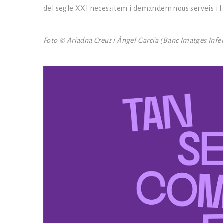
del segle XXI necessitem i demandem nous serveis i f
Foto © Ariadna Creus i Àngel García (Banc Imatges Inf