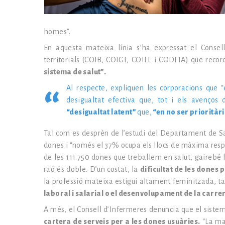
homes”.
En aquesta mateixa línia s’ha expressat el Consell 
territorials (COIB, COIGI, COILL i CODITA) que reco
sistema de salut”.
Al respecte, expliquen les corporacions que “
desigualtat efectiva que, tot i els avenços 
“desigualtat latent”
que,
“en no ser prioritàri
Tal com es desprèn de l’estudi del Departament de Sa
dones i “només el 37% ocupa els llocs de màxima resp
de les 111.750 dones que treballem en salut, gairebé
raó és doble. D’un costat, la
dificultat de les dones p
la professió mateixa estigui altament feminitzada, t
laboral i salarial o el desenvolupament de la carr
A més, el Consell d’Infermeres denuncia que el siste
cartera de serveis per a les dones usuàries.
“La man