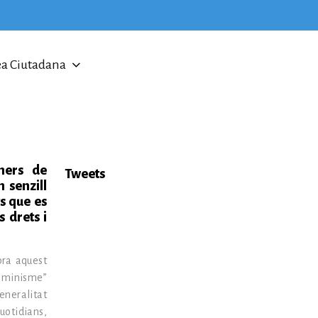
a Ciutadana
rmers de
Tweets
 senzill
s que es
 drets i
bra aquest
feminisme”
eneralitat
otidians,