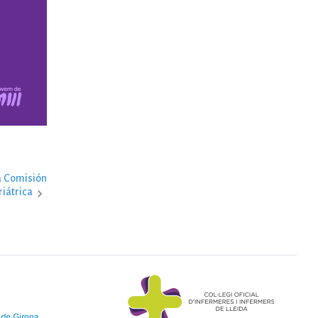
a Comisión
iátrica