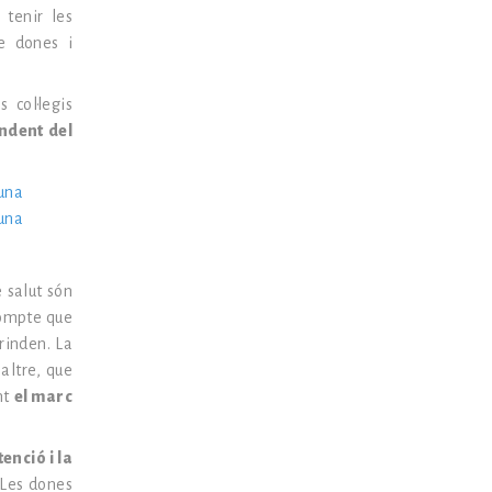
 tenir les
re dones i
 col·legis
endent del
una
una
 salut són
compte que
rinden. La
’altre, que
nt
el marc
enció i la
 Les dones