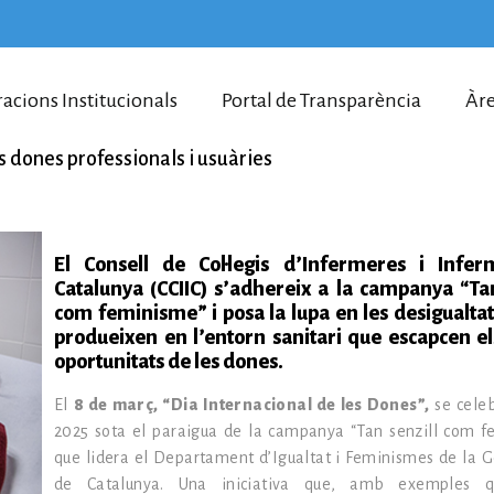
racions Institucionals
Portal de Transparència
Àre
s dones professionals i usuàries
El Consell de Col·legis d’Infermeres i Infe
Catalunya (CCIIC) s’adhereix a la campanya “Tan
com feminisme” i posa la lupa en les desigualtat
produeixen en l’entorn sanitari que escapcen els
oportunitats de les dones.
El
8 de març, “Dia Internacional de les Dones”,
se cele
2025 sota el paraigua de la campanya “Tan senzill com 
que lidera el Departament d’Igualtat i Feminismes de la G
de Catalunya. Una iniciativa que, amb exemples qu