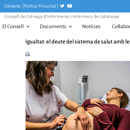
S
Contacte
|
Política Privacitat
|
k
i
Consell de Col·legis d'Infermeres i Infermers de Catalunya
p
t
El Consell
Documents
Notícies
Col·labo
o
c
o
Igualtat: el deute del sistema de salut amb le
n
t
e
n
t