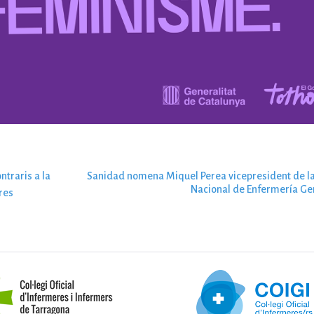
ntraris a la
Sanidad nomena Miquel Perea vicepresident de l
Nacional de Enfermería Ger
res