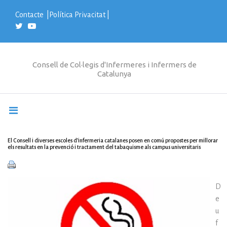
S
k
Contacte
|
Política Privacitat
|
i
p
t
o
c
Consell de Col·legis d'Infermeres i Infermers de
o
Catalunya
n
t
e
n
t
El Consell i diverses escoles d’infermeria catalanes posen en comú propostes per millorar
els resultats en la prevenció i tractament del tabaquisme als campus universitaris
D
e
u
f