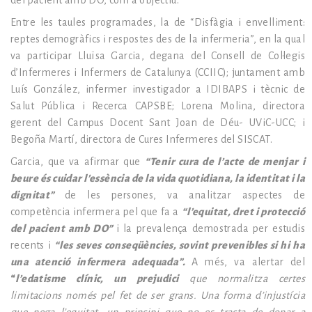
del pacient amb DO, com a objectiu.
Entre les taules programades, la de “Disfàgia i envelliment:
reptes demogràfics i respostes des de la infermeria”, en la qual
va participar Lluïsa Garcia, degana del Consell de Col·legis
d’Infermeres i Infermers de Catalunya (CCIIC); juntament amb
Luís González, infermer investigador a IDIBAPS i tècnic de
Salut Pública i Recerca CAPSBE; Lorena Molina, directora
gerent del Campus Docent Sant Joan de Déu- UViC-UCC; i
Begoña Martí, directora de Cures Infermeres del SISCAT.
Garcia, que va afirmar que
“Tenir cura de l’acte de menjar i
beure és cuidar l’essència de la vida quotidiana, la identitat i la
dignitat”
de les persones, va analitzar aspectes de
competència infermera pel que fa a
“l’equitat, dret i protecció
del pacient amb DO”
i la prevalença demostrada per estudis
recents i
“les seves conseqüències, sovint prevenibles si hi ha
una atenció infermera adequada”.
A més, va alertar del
“
l’edatisme clínic, un prejudici
que normalitza certes
limitacions només pel fet de ser grans. Una forma d’injustícia