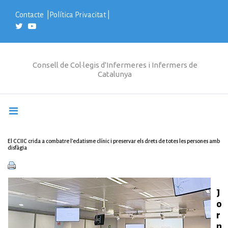
S
k
Contacte
|
Política Privacitat
|
i
p
t
o
c
Consell de Col·legis d'Infermeres i Infermers de
o
Catalunya
n
t
e
n
t
El CCIIC crida a combatre l’edatisme clínic i preservar els drets de totes les persones amb
disfàgia
J
o
r
n