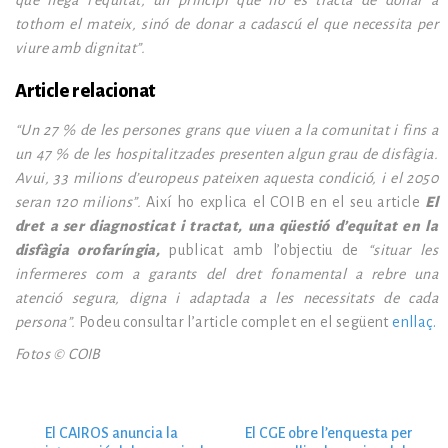
que nega l’equitat, un principi que no es tracta de donar a
tothom el mateix, sinó de donar a cadascú el que necessita per
viure amb dignitat”.
Article relacionat
“Un 27 % de les persones grans que viuen a la comunitat i fins a
un 47 % de les hospitalitzades presenten algun grau de disfàgia.
Avui, 33 milions d’europeus pateixen aquesta condició, i el 2050
seran 120 milions”.
Així ho explica el COIB en el seu article
El
dret a ser diagnosticat i tractat, una qüestió d’equitat en la
disfàgia orofaríngia,
publicat amb l’objectiu de
“situar les
infermeres com a garants del dret fonamental a rebre una
atenció segura, digna i adaptada a les necessitats de cada
persona”.
Podeu consultar l’article complet en el següent
enllaç.
Fotos © COIB
El CAIROS anuncia la
El CGE obre l’enquesta per