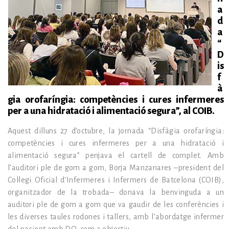
a
d
a
“
D
is
f
à
gia orofaríngia: competències i cures infermeres
per a una hidratació i alimentació segura”, al COIB.
Aquest dilluns 27 d’octubre, la jornada “Disfàgia orofaríngia:
competències i cures infermeres per a una hidratació i
alimentació segura” penjava el cartell de complet. Amb
l’auditori ple de gom a gom, Borja Manzanares –president del
Col·legi Oficial d’Infermeres i Infermers de Batcelona (COIB),
organitzador de la trobada– donava la benvinguda a un
auditori ple de gom a gom que va gaudir de les conferències i
les diverses taules rodones i tallers, amb l’abordatge infermer