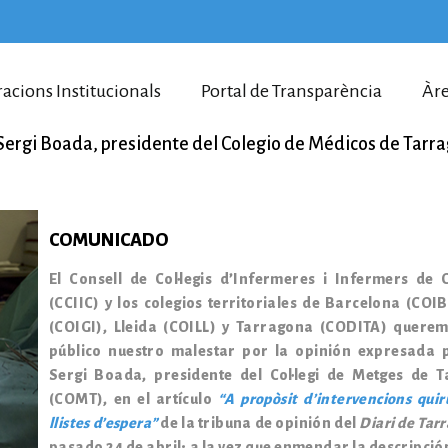
racions Institucionals
Portal de Transparència
Àre
 Sergi Boada, presidente del Colegio de Médicos de Tarr
COMUNICADO
El Consell de Col·legis d’Infermeres i Infermers de 
(CCIIC) y los colegios territoriales de Barcelona (COI
(COIGI), Lleida (COILL) y Tarragona (CODITA) quere
público nuestro malestar por la opinión expresada p
Sergi Boada, presidente del Col·legi de Metges de 
(COMT), en el artículo
“A propòsit d’intervencions quir
llistes d’espera”
de la tribuna de opinión del
Diari de Tar
pasado 24 de abril; a la vez que enmendar la descripción