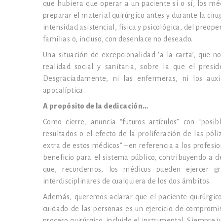
que hubiera que operar a un paciente sí o sí, los mé
preparar el material quirúrgico antes y durante la ciru
intensidad asistencial, física y psicológica, del preope
familias o, incluso, con desenlace no deseado.
Una situación de excepcionalidad ‘a la carta’, que n
realidad social y sanitaria, sobre la que el presi
Desgraciadamente, ni las enfermeras, ni los auxil
apocalíptica.
A propósito de la dedicación…
Como cierre, anuncia “futuros artículos” con “posi
resultados o el efecto de la proliferación de las pól
extra de estos médicos” –en referencia a los profes
beneficio para el sistema público, contribuyendo a de
que, recordemos, los médicos pueden ejercer gr
interdisciplinares de cualquiera de los dos ámbitos.
Además, queremos aclarar que el paciente quirúrgico 
cuidado de las personas es un ejercicio de compromi
proceso quirúrgico, incluido el instrumental. Siempre 