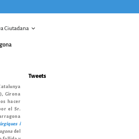
a Ciutadana
agona
Tweets
Catalunya
B), Girona
mos hacer
or el Sr.
Tarragona
úrgiques i
ragona
del
 fallida y