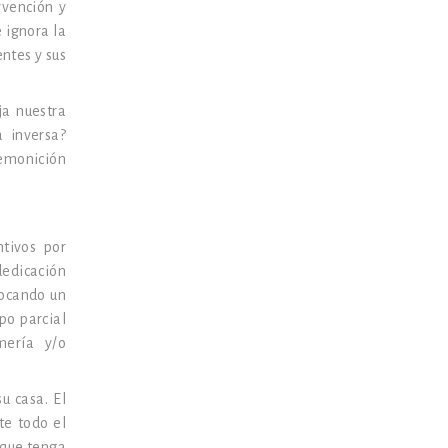
rvención y
e ignora la
entes y sus
ja nuestra
a inversa?
emonición
ntivos por
dedicación
vocando un
po parcial
mería y/o
u casa. El
te todo el
 que tenga