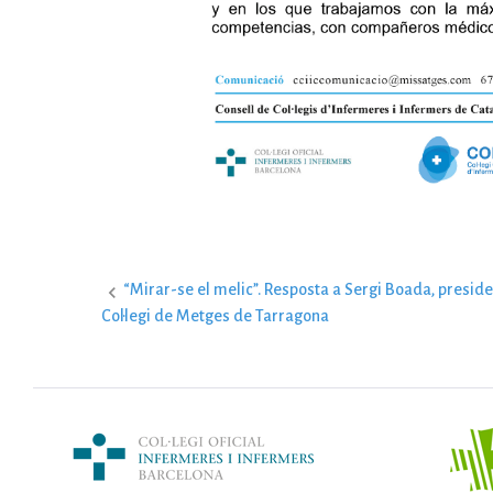
“Mirar-se el melic”. Resposta a Sergi Boada, preside
N
Col·legi de Metges de Tarragona
a