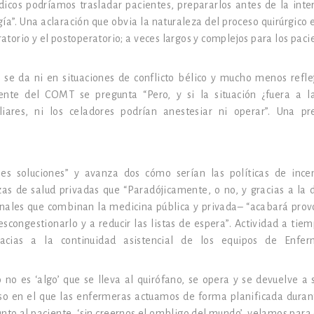
dicos podríamos trasladar pacientes, prepararlos antes de la inte
gía”. Una aclaración que obvia la naturaleza del proceso quirúrgico 
ratorio y el postoperatorio; a veces largos y complejos para los paci
o se da ni en situaciones de conflicto bélico y mucho menos refle
dente del COMT se pregunta “Pero, y si la situación ¿fuera a l
iares, ni los celadores podrían anestesiar ni operar”. Una pr
bles soluciones” y avanza dos cómo serían las políticas de ince
izas de salud privadas que “Paradójicamente, o no, y gracias a la 
ionales que combinan la medicina pública y privada– “acabará pro
scongestionarlo y a reducir las listas de espera”. Actividad a tiem
acias a la continuidad asistencial de los equipos de Enfer
no es ‘algo’ que se lleva al quirófano, se opera y se devuelve a s
so en el que las enfermeras actuamos de forma planificada duran
junto al paciente, ‘sin creernos el ombligo del mundo’, velamos para