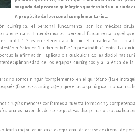
sesgada del proceso quirúrgico que traslada a la ciudad
A propósito del personal complementario…
ión quirúrgica, el personal fundamental son los médicos ciruj
 complementario. Entendemos por personal fundamental aquél que 
escindible”. Y es en referencia a lo que él considera “un tema b
ofesión médica en ‘fundamental’ e ‘imprescindible’, entre las cuat
porque la afirmación –aplicable a cualquiera de las disciplinas sani
nterdisciplinariedad de los equipos quirúrgicos y a la ética de la
eras no somos ningún ‘complemento’ en el quirófano (fase intraqui
espués (fase postquirúrgica)– y que el acto quirúrgico implica muc
os cirugías menores conformes a nuestra formación y competencia
ofesionales hacen desde sus respectivas disciplinas o especialidade
explicarlo mejor; en un caso excepcional de escasez extrema de pers