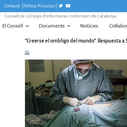
S
Contacte
|
Política Privacitat
|
k
i
Consell de Col·legis d'Infermeres i Infermers de Catalunya
p
t
El Consell
Documents
Notícies
Col·labo
o
c
o
“Creerse el ombligo del mundo”. Respuesta a
n
t
e
n
t