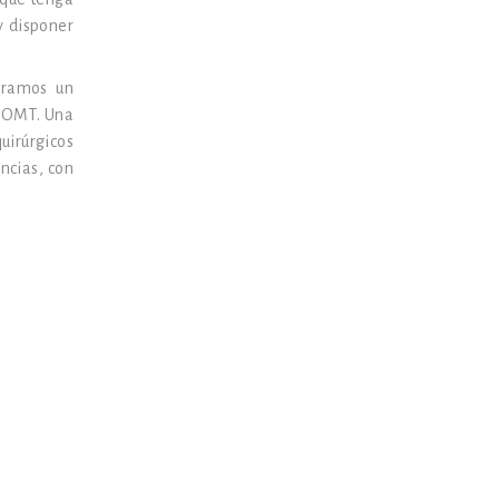
y disponer
deramos un
 COMT. Una
uirúrgicos
ncias, con