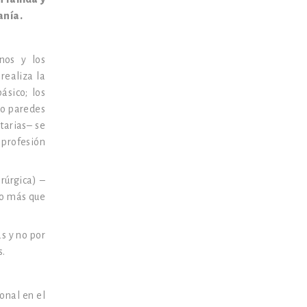
anía.
anos y los
realiza la
ásico; los
ro paredes
tarias– se
 profesión
rúrgica) –
ho más que
s y no por
s.
onal en el