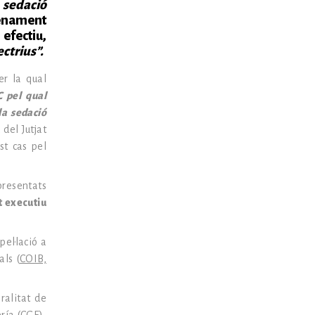
 sedació
enament
 efectiu,
ectrius”.
er la qual
C pel qual
la sedació
del Jutjat
st cas pel
presentats
t executiu
el·lació a
als (
COIB,
ralitat de