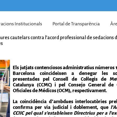
racions Institucionals
Portal de Transparència
Àre
res cautelars contra l’acord professional de sedacions d
es
Els jutjats contenciosos administratius números 1
Barcelona coincideixen a denegar les sol·l
presentades pel Consell de Col·legis de Me
Catalunya (CCMC) i pel Consejo General de 
Oficiales de Médicos (OCM), respectivament.
La coincidència d’ambdues interlocutòries pre
confirma per via judicial i doblement, que
l’A
CCIIC pel qual s’estableixen Directrius per a l’ex