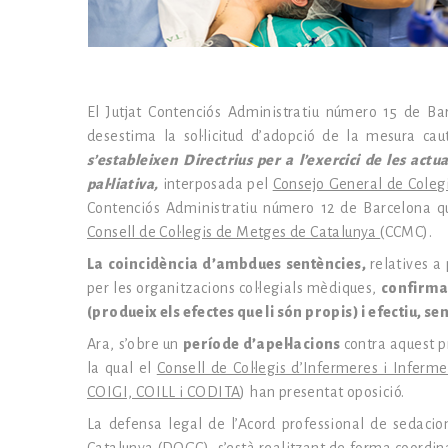
El Jutjat Contenciós Administratiu número 15 de Bar
desestima la sol·licitud d’adopció de la mesura caut
s’estableixen Directrius per a l’exercici de les act
pal·liativa,
interposada pel
Consejo General de Coleg
Contenciós Administratiu número 12 de Barcelona q
Consell de Col·legis de Metges de Catalunya
(CCMC).
La coincidència d’ambdues sentències,
relatives a
per les organitzacions col·legials mèdiques,
confirma 
(produeix els efectes que li són propis) i efectiu, s
Ara, s’obre un
període d’apel·lacions
contra aquest p
la qual el
Consell de Col·legis d’Infermeres i Inferm
COIGI, COILL i CODITA
) han presentat oposició.
La defensa legal de l’Acord professional de sedacio