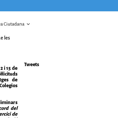
a Ciutadana
e les
Tweets
2 i 15 de
icituds
tges de
Colegios
liminars
cord del
ercici de