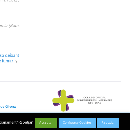
ería
(CGE),
arcía (Banc
sa deixant
e fumar
ntrariament "Rebutjar"
Acceptar
Configurar Cookies
Rebutjar