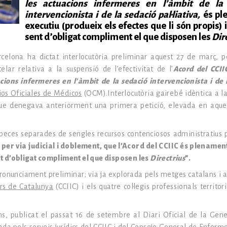
les actuacions infermeres en l’àmbit de la
intervencionista i de la sedació pal·liativa,
és pl
executiu (produeix els efectes que li són propis) i
sent d’obligat compliment el que disposen les
Dir
celona ha dictat interlocutòria preliminar aquest 27 de març, p
elar relativa a la suspensió de l’efectivitat de l’
Acord del CCII
uacions infermeres en l’àmbit de la sedació intervencionista i de 
ios Oficiales de Médicos
(OCM).Interlocutòria gairebé idèntica a la 
ue denegava anteriorment una primera petició, elevada en aque
 peces separades de sengles recursos contenciosos administratius 
per via judicial i doblement, que l’Acord del CCIIC és plenamen
ent d’obligat compliment el que disposen les
Directrius
”.
ronunciament preliminar; via ja explorada pels metges catalans i ap
ers de Catalunya
(CCIIC) i els quatre col·legis professionals territori
ns, publicat el passat 16 de setembre al Diari Oficial de la Gene