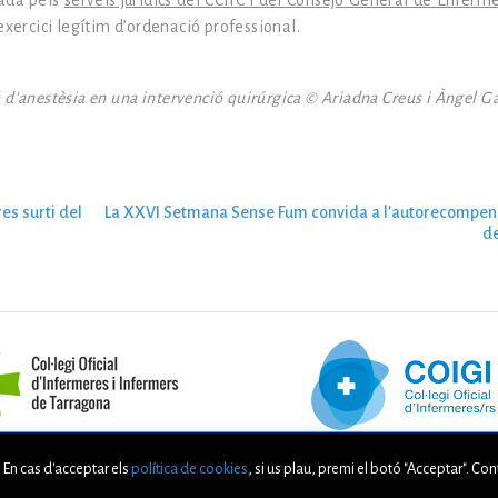
nada pels
serveis jurídics del CCIIC i del Consejo General de Enferm
xercici legítim d’ordenació professional.
ó d’anestèsia en una intervenció quirúrgica © Ariadna Creus i Àngel G
es surti del
La XXVI Setmana Sense Fum convida a l’autorecompen
d
. En cas d'acceptar els
política de cookies
, si us plau, premi el botó "Acceptar". Co