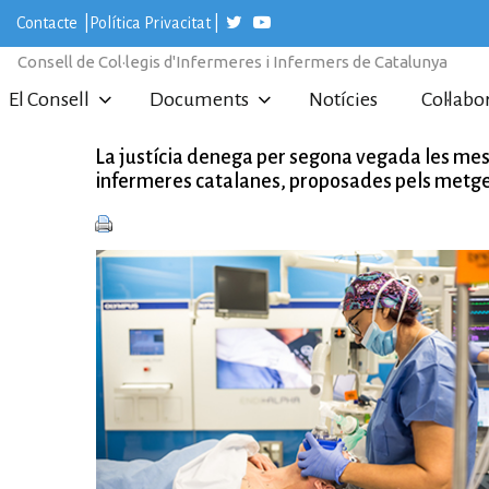
S
Contacte
|
Política Privacitat
|
k
i
Consell de Col·legis d'Infermeres i Infermers de Catalunya
p
t
El Consell
Documents
Notícies
Col·labo
o
c
o
La justícia denega per segona vegada les mesu
n
infermeres catalanes, proposades pels metg
t
e
n
t