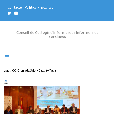
S
k
Contacte
|
Política Privacitat
|
i
p
t
o
c
Consell de Col·legis d'Infermeres i Infermers de
o
Catalunya
n
t
e
n
t
251013 CCIIC Jornada Salut x Català – Taula