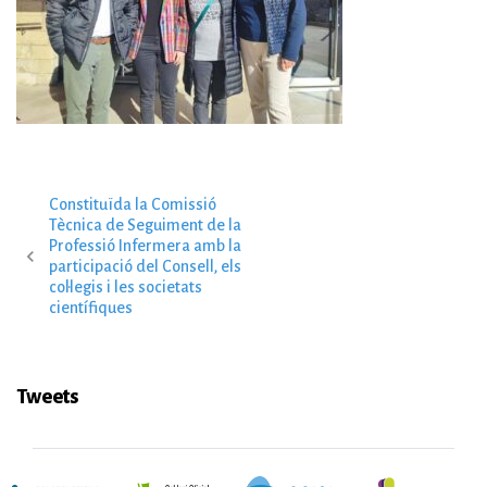
Constituïda la Comissió
N
Tècnica de Seguiment de la
Professió Infermera amb la
participació del Consell, els
a
col·legis i les societats
científiques
v
Tweets
e
g