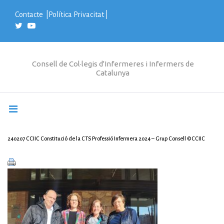
S
k
Contacte
|
Política Privacitat
|
i
p
t
o
c
Consell de Col·legis d'Infermeres i Infermers de
o
Catalunya
n
t
e
n
t
240207 CCIIC Constitució de la CTS Professió Infermera 2024 – Grup Consell ©CCIIC