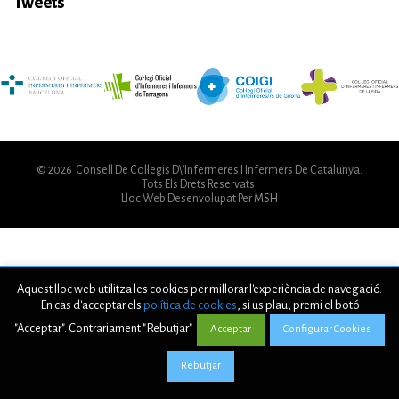
Tweets
© 2026 Consell De Col·legis D\'Infermeres I Infermers De Catalunya.
Tots Els Drets Reservats.
Lloc Web Desenvolupat Per
MSH
Aquest lloc web utilitza les cookies per millorar l'experiència de navegació.
En cas d'acceptar els
política de cookies
, si us plau, premi el botó
"Acceptar". Contrariament "Rebutjar"
Acceptar
Configurar Cookies
Rebutjar