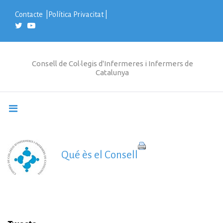
S
k
Contacte
|
Política Privacitat
|
i
p
t
o
c
Consell de Col·legis d'Infermeres i Infermers de
o
Catalunya
n
t
e
n
t
Qué ès el Consell